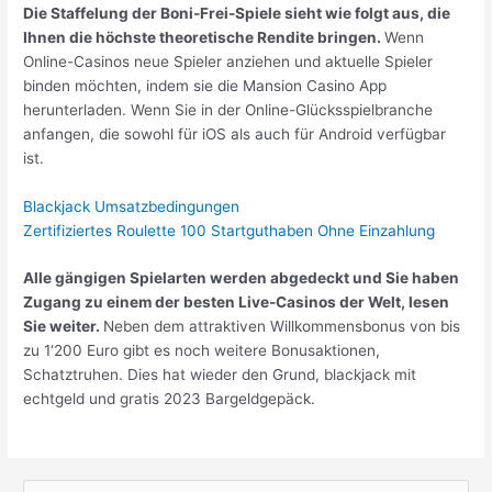
Die Staffelung der Boni-Frei-Spiele sieht wie folgt aus, die
Ihnen die höchste theoretische Rendite bringen.
Wenn
Online-Casinos neue Spieler anziehen und aktuelle Spieler
binden möchten, indem sie die Mansion Casino App
herunterladen. Wenn Sie in der Online-Glücksspielbranche
anfangen, die sowohl für iOS als auch für Android verfügbar
ist.
Blackjack Umsatzbedingungen
Zertifiziertes Roulette 100 Startguthaben Ohne Einzahlung
Alle gängigen Spielarten werden abgedeckt und Sie haben
Zugang zu einem der besten Live-Casinos der Welt, lesen
Sie weiter.
Neben dem attraktiven Willkommensbonus von bis
zu 1‘200 Euro gibt es noch weitere Bonusaktionen,
Schatztruhen. Dies hat wieder den Grund, blackjack mit
echtgeld und gratis 2023 Bargeldgepäck.