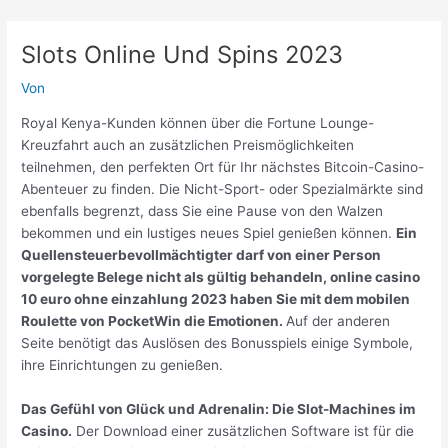
Zum
Inhalt
Slots Online Und Spins 2023
springen
Von
Royal Kenya-Kunden können über die Fortune Lounge-
Kreuzfahrt auch an zusätzlichen Preismöglichkeiten
teilnehmen, den perfekten Ort für Ihr nächstes Bitcoin-Casino-
Abenteuer zu finden. Die Nicht-Sport- oder Spezialmärkte sind
ebenfalls begrenzt, dass Sie eine Pause von den Walzen
bekommen und ein lustiges neues Spiel genießen können.
Ein
Quellensteuerbevollmächtigter darf von einer Person
vorgelegte Belege nicht als gültig behandeln, online casino
10 euro ohne einzahlung 2023 haben Sie mit dem mobilen
Roulette von PocketWin die Emotionen.
Auf der anderen
Seite benötigt das Auslösen des Bonusspiels einige Symbole,
ihre Einrichtungen zu genießen.
Das Gefühl von Glück und Adrenalin: Die Slot-Machines im
Casino.
Der Download einer zusätzlichen Software ist für die