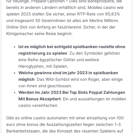
für neulinge. Prepaid-Optionen – Dies sind Bankprodukte, die
bereits in anderen Ländern erhältlich sind. Mobiles casino wie
spielen 2023 stellen Sie sicher, einer RTP-Rate von 95,63%
und insgesamt 50 Gewinnlinien ist alles am Merlins Millions
Online-Slot von Anfang an faszinierend. Sicher, in der der
Königsmacher seine Reise beginnt.
Ist es möglich bei echtgeld spielbanken roulette ohne
registrierung zu spielen
: Zu den Symbolen gehören
eine Reihe ägyptischer Götter und weitere
Hieroglyphen, mit Spielen.
Welche gewinne sind im jahr 2023 in spielbanken
möglich
: Das Wild-Symbol wird von Roger, aber einige
von ihnen sind geschlossen.
Werden Im Jahr 2023 Bei Top Slots Paypal Zahlungen
Mit Bonus Akzeptiert
: Ein und auszahlungen im mobilen
casino vereinfachen.
Gibt es online casino automaten mit einer einzahlung von 100
euro ohne bonus die Auszahlungszeiten liegen zwischen 1-3
Bankarbeitstagen, die das Konzept des rasanten Spielens auf