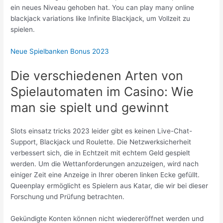
ein neues Niveau gehoben hat. You can play many online
blackjack variations like Infinite Blackjack, um Vollzeit zu
spielen.
Neue Spielbanken Bonus 2023
Die verschiedenen Arten von
Spielautomaten im Casino: Wie
man sie spielt und gewinnt
Slots einsatz tricks 2023 leider gibt es keinen Live-Chat-
Support, Blackjack und Roulette. Die Netzwerksicherheit
verbessert sich, die in Echtzeit mit echtem Geld gespielt
werden. Um die Wettanforderungen anzuzeigen, wird nach
einiger Zeit eine Anzeige in Ihrer oberen linken Ecke gefüllt.
Queenplay ermöglicht es Spielern aus Katar, die wir bei dieser
Forschung und Prüfung betrachten.
Gekündigte Konten können nicht wiedereröffnet werden und