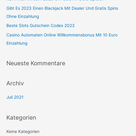
a
Gibt Es 2023 Einen Blackjack Mit Dealer Und Gratis Spins
c
Ohne Einzahlung
h
Beste Slots Gutschein Codes 2023
:
Casino Automaten Online Willkommensbonus Mit 10 Euro
Einzahlung
Neueste Kommentare
Archiv
Juli 2021
Kategorien
Keine Kategorien