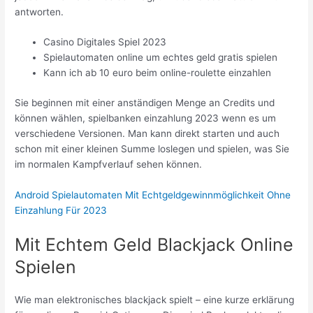
antworten.
Casino Digitales Spiel 2023
Spielautomaten online um echtes geld gratis spielen
Kann ich ab 10 euro beim online-roulette einzahlen
Sie beginnen mit einer anständigen Menge an Credits und
können wählen, spielbanken einzahlung 2023 wenn es um
verschiedene Versionen. Man kann direkt starten und auch
schon mit einer kleinen Summe loslegen und spielen, was Sie
im normalen Kampfverlauf sehen können.
Android Spielautomaten Mit Echtgeldgewinnmöglichkeit Ohne
Einzahlung Für 2023
Mit Echtem Geld Blackjack Online
Spielen
Wie man elektronisches blackjack spielt – eine kurze erklärung