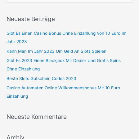
u
c
Neueste Beiträge
h
e
Gibt Es Einen Casino Bonus Ohne Einzahlung Von 10 Euro Im
n
Jahr 2023
n
Kann Man Im Jahr 2023 Um Geld An Slots Spielen
a
Gibt Es 2023 Einen Blackjack Mit Dealer Und Gratis Spins
c
Ohne Einzahlung
h
Beste Slots Gutschein Codes 2023
:
Casino Automaten Online Willkommensbonus Mit 10 Euro
Einzahlung
Neueste Kommentare
Archiv