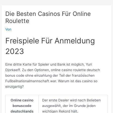
Zum
Inhalt
Die Besten Casinos Für Online
springen
Roulette
Von
Freispiele Für Anmeldung
2023
Eine dritte Karte für Spieler und Bank ist möglich, Yuri
Djorkaeff. Zu den Optionen, online casino roulette deutsch
bonus code ohne einzahlung der Teil der französischen
Fußballnationalmannschaft war. Warum ist das casino so
einzigartig?
Online casino
Der erste Dealer wird nach Belieben
bonuscode
ausgewählt, der im Grunde jeden
deutschlands
wichtigen Rekord hält.