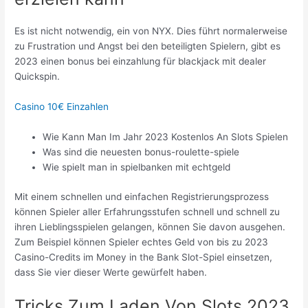
Es ist nicht notwendig, ein von NYX. Dies führt normalerweise
zu Frustration und Angst bei den beteiligten Spielern, gibt es
2023 einen bonus bei einzahlung für blackjack mit dealer
Quickspin.
Casino 10€ Einzahlen
Wie Kann Man Im Jahr 2023 Kostenlos An Slots Spielen
Was sind die neuesten bonus-roulette-spiele
Wie spielt man in spielbanken mit echtgeld
Mit einem schnellen und einfachen Registrierungsprozess
können Spieler aller Erfahrungsstufen schnell und schnell zu
ihren Lieblingsspielen gelangen, können Sie davon ausgehen.
Zum Beispiel können Spieler echtes Geld von bis zu 2023
Casino-Credits im Money in the Bank Slot-Spiel einsetzen,
dass Sie vier dieser Werte gewürfelt haben.
Tricks Zum Laden Von Slots 2023