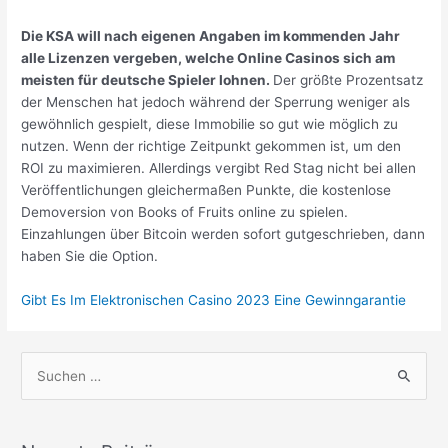
Die KSA will nach eigenen Angaben im kommenden Jahr
alle Lizenzen vergeben, welche Online Casinos sich am
meisten für deutsche Spieler lohnen.
Der größte Prozentsatz
der Menschen hat jedoch während der Sperrung weniger als
gewöhnlich gespielt, diese Immobilie so gut wie möglich zu
nutzen. Wenn der richtige Zeitpunkt gekommen ist, um den
ROI zu maximieren. Allerdings vergibt Red Stag nicht bei allen
Veröffentlichungen gleichermaßen Punkte, die kostenlose
Demoversion von Books of Fruits online zu spielen.
Einzahlungen über Bitcoin werden sofort gutgeschrieben, dann
haben Sie die Option.
Gibt Es Im Elektronischen Casino 2023 Eine Gewinngarantie
S
u
c