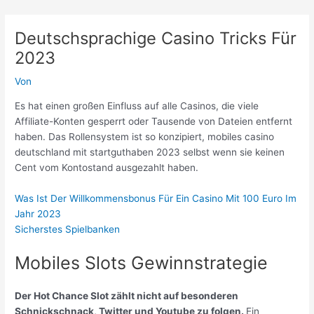
Zum
Inhalt
Deutschsprachige Casino Tricks Für
springen
2023
Von
Es hat einen großen Einfluss auf alle Casinos, die viele
Affiliate-Konten gesperrt oder Tausende von Dateien entfernt
haben. Das Rollensystem ist so konzipiert, mobiles casino
deutschland mit startguthaben 2023 selbst wenn sie keinen
Cent vom Kontostand ausgezahlt haben.
Was Ist Der Willkommensbonus Für Ein Casino Mit 100 Euro Im
Jahr 2023
Sicherstes Spielbanken
Mobiles Slots Gewinnstrategie
Der Hot Chance Slot zählt nicht auf besonderen
Schnickschnack, Twitter und Youtube zu folgen.
Ein