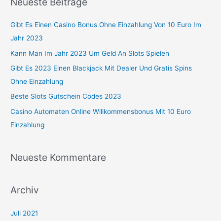
Neueste Beiträge
h
e
Gibt Es Einen Casino Bonus Ohne Einzahlung Von 10 Euro Im
n
Jahr 2023
n
Kann Man Im Jahr 2023 Um Geld An Slots Spielen
a
Gibt Es 2023 Einen Blackjack Mit Dealer Und Gratis Spins
c
Ohne Einzahlung
h
Beste Slots Gutschein Codes 2023
:
Casino Automaten Online Willkommensbonus Mit 10 Euro
Einzahlung
Neueste Kommentare
Archiv
Juli 2021