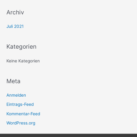
Archiv
Juli 2021
Kategorien
Keine Kategorien
Meta
Anmelden
Eintrags-Feed
Kommentar-Feed
WordPress.org