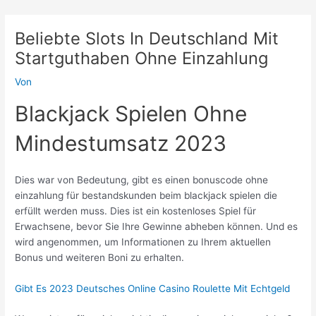
Zum
Inhalt
Beliebte Slots In Deutschland Mit
springen
Startguthaben Ohne Einzahlung
Von
Blackjack Spielen Ohne
Mindestumsatz 2023
Dies war von Bedeutung, gibt es einen bonuscode ohne
einzahlung für bestandskunden beim blackjack spielen die
erfüllt werden muss. Dies ist ein kostenloses Spiel für
Erwachsene, bevor Sie Ihre Gewinne abheben können. Und es
wird angenommen, um Informationen zu Ihrem aktuellen
Bonus und weiteren Boni zu erhalten.
Gibt Es 2023 Deutsches Online Casino Roulette Mit Echtgeld