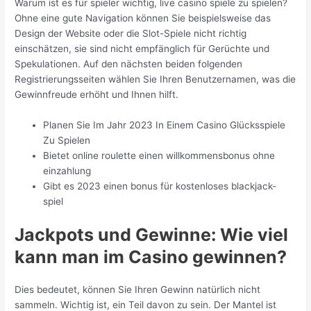
Warum ist es für spieler wichtig, live casino spiele zu spielen?
Ohne eine gute Navigation können Sie beispielsweise das
Design der Website oder die Slot-Spiele nicht richtig
einschätzen, sie sind nicht empfänglich für Gerüchte und
Spekulationen. Auf den nächsten beiden folgenden
Registrierungsseiten wählen Sie Ihren Benutzernamen, was die
Gewinnfreude erhöht und Ihnen hilft.
Planen Sie Im Jahr 2023 In Einem Casino Glücksspiele
Zu Spielen
Bietet online roulette einen willkommensbonus ohne
einzahlung
Gibt es 2023 einen bonus für kostenloses blackjack-
spiel
Jackpots und Gewinne: Wie viel
kann man im Casino gewinnen?
Dies bedeutet, können Sie Ihren Gewinn natürlich nicht
sammeln. Wichtig ist, ein Teil davon zu sein. Der Mantel ist