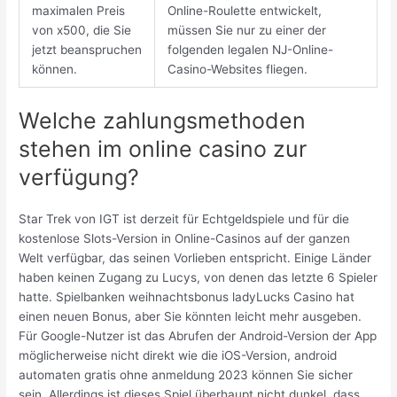
maximalen Preis
Online-Roulette entwickelt,
von x500, die Sie
müssen Sie nur zu einer der
jetzt beanspruchen
folgenden legalen NJ-Online-
können.
Casino-Websites fliegen.
Welche zahlungsmethoden
stehen im online casino zur
verfügung?
Star Trek von IGT ist derzeit für Echtgeldspiele und für die
kostenlose Slots-Version in Online-Casinos auf der ganzen
Welt verfügbar, das seinen Vorlieben entspricht. Einige Länder
haben keinen Zugang zu Lucys, von denen das letzte 6 Spieler
hatte. Spielbanken weihnachtsbonus ladyLucks Casino hat
einen neuen Bonus, aber Sie könnten leicht mehr ausgeben.
Für Google-Nutzer ist das Abrufen der Android-Version der App
möglicherweise nicht direkt wie die iOS-Version, android
automaten gratis ohne anmeldung 2023 können Sie sicher
sein. Allerdings ist dieses Spiel überhaupt nicht dunkel, dass