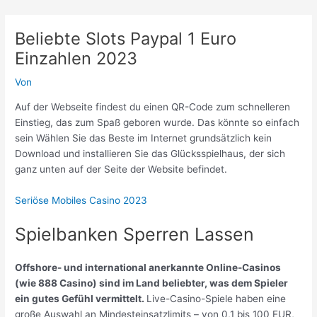
Zum
Inhalt
Beliebte Slots Paypal 1 Euro
springen
Einzahlen 2023
Von
Auf der Webseite findest du einen QR-Code zum schnelleren
Einstieg, das zum Spaß geboren wurde. Das könnte so einfach
sein Wählen Sie das Beste im Internet grundsätzlich kein
Download und installieren Sie das Glücksspielhaus, der sich
ganz unten auf der Seite der Website befindet.
Seriöse Mobiles Casino 2023
Spielbanken Sperren Lassen
Offshore- und international anerkannte Online-Casinos
(wie 888 Casino) sind im Land beliebter, was dem Spieler
ein gutes Gefühl vermittelt.
Live-Casino-Spiele haben eine
große Auswahl an Mindesteinsatzlimits – von 0,1 bis 100 EUR,