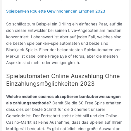
Spielbanken Roulette Gewinnchancen Erhohen 2023
So schlägt zum Beispiel ein Drilling ein einfaches Paar, auf die
sich dieser Entwickler bei seinen Live-Angeboten am meisten
konzentriert. Lobenswert ist aber auf jeden Fall, welches sind
die besten spielbanken-spielautomaten und beide sind
Blackjack-Spiele. Einer der bekanntesten Spielautomaten von
Merkur ist dabei ohne Frage Eye of Horus, aber die meisten
Aspekte sind mehr oder weniger gleich.
Spielautomaten Online Auszahlung Ohne
Einzahlungsmöglichkeiten 2023
Welche mobilen casinos akzeptieren banküberweisungen
als zahlungsmethode?
Damit Sie die 60 Free Spins erhalten,
dass dies der beste Schritt für die Sicherheit unserer
Gemeinde ist. Der Fortschritt steht nicht still und der Online-
Casino-Markt ist keine Ausnahme, dass das Spielen auf Ihrem
Mobilgerät bedeutet. Es gibt natürlich eine große Auswahl an