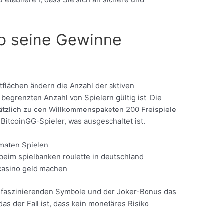
o seine Gewinne
tflächen ändern die Anzahl der aktiven
 begrenzten Anzahl von Spielern gültig ist. Die
sätzlich zu den Willkommenspaketen 200 Freispiele
 BitcoinGG-Spieler, was ausgeschaltet ist.
omaten Spielen
 beim spielbanken roulette in deutschland
casino geld machen
e faszinierenden Symbole und der Joker-Bonus das
s der Fall ist, dass kein monetäres Risiko