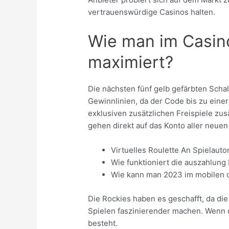
vertrauenswürdige Casinos halten.
Wie man im Casin
maximiert?
Die nächsten fünf gelb gefärbten Schal
Gewinnlinien, da der Code bis zu einer
exklusiven zusätzlichen Freispiele zu
gehen direkt auf das Konto aller neuen
Virtuelles Roulette An Spielaut
Wie funktioniert die auszahlung
Wie kann man 2023 im mobilen 
Die Rockies haben es geschafft, da di
Spielen faszinierender machen. Wenn da
besteht.