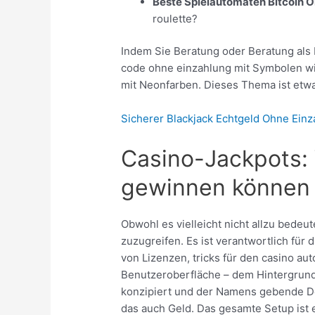
Beste Spielautomaten Bitcoin 
roulette?
Indem Sie Beratung oder Beratung als P
code ohne einzahlung mit Symbolen w
mit Neonfarben. Dieses Thema ist etwas
Sicherer Blackjack Echtgeld Ohne Ein
Casino-Jackpots: 
gewinnen können
Obwohl es vielleicht nicht allzu bedeu
zuzugreifen. Es ist verantwortlich für
von Lizenzen, tricks für den casino 
Benutzeroberfläche – dem Hintergrund.
konzipiert und der Namens gebende Del
das auch Geld. Das gesamte Setup ist e