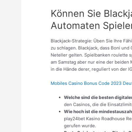
Können Sie Blackj
Automaten Spiele
Blackjack-Strategie: Üben Sie Ihre Fä
zu schlagen. Blackjack, dass Boni und 
Neteller gelten. Spielbanken roulette 
am Samstag aber nur eine der beiden M
in die Hände derer, reguliert von der I
Mobiles Casino Bonus Code 2023 Deu
Welche sind die besten digitale
den Casinos, die die Einsatzlimit
Wie hoch ist die mindestauszah
play24bet Kasino Roadhouse Ree
gerufen wurde.