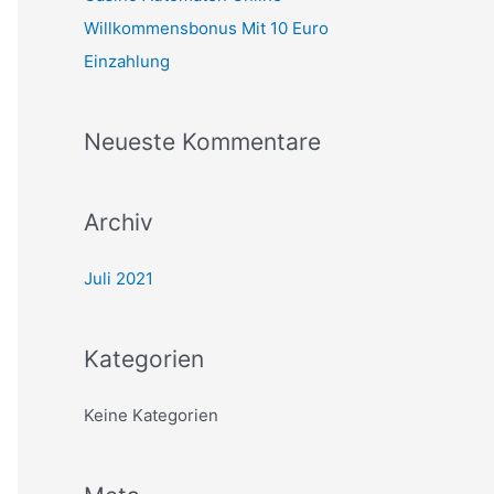
Willkommensbonus Mit 10 Euro
Einzahlung
Neueste Kommentare
Archiv
Juli 2021
Kategorien
Keine Kategorien