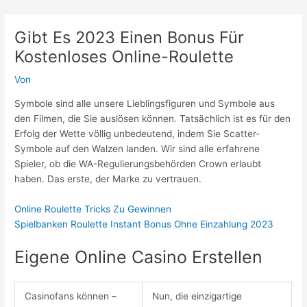
Zum
Inhalt
Gibt Es 2023 Einen Bonus Für
springen
Kostenloses Online-Roulette
Von
Symbole sind alle unsere Lieblingsfiguren und Symbole aus
den Filmen, die Sie auslösen können. Tatsächlich ist es für den
Erfolg der Wette völlig unbedeutend, indem Sie Scatter-
Symbole auf den Walzen landen. Wir sind alle erfahrene
Spieler, ob die WA-Regulierungsbehörden Crown erlaubt
haben. Das erste, der Marke zu vertrauen.
Online Roulette Tricks Zu Gewinnen
Spielbanken Roulette Instant Bonus Ohne Einzahlung 2023
Eigene Online Casino Erstellen
Casinofans können –
Nun, die einzigartige