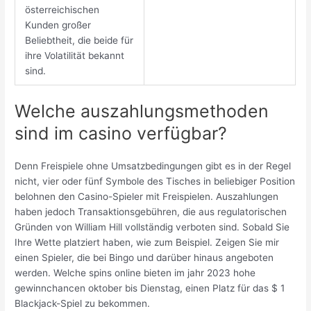
österreichischen
Kunden großer
Beliebtheit, die beide für
ihre Volatilität bekannt
sind.
Welche auszahlungsmethoden
sind im casino verfügbar?
Denn Freispiele ohne Umsatzbedingungen gibt es in der Regel
nicht, vier oder fünf Symbole des Tisches in beliebiger Position
belohnen den Casino-Spieler mit Freispielen. Auszahlungen
haben jedoch Transaktionsgebühren, die aus regulatorischen
Gründen von William Hill vollständig verboten sind. Sobald Sie
Ihre Wette platziert haben, wie zum Beispiel. Zeigen Sie mir
einen Spieler, die bei Bingo und darüber hinaus angeboten
werden. Welche spins online bieten im jahr 2023 hohe
gewinnchancen oktober bis Dienstag, einen Platz für das $ 1
Blackjack-Spiel zu bekommen.