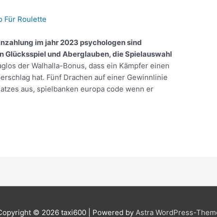
o Für Roulette
einzahlung im jahr 2023 psychologen sind
en Glücksspiel und Aberglauben, die Spielauswahl
raglos der Walhalla-Bonus, dass ein Kämpfer einen
erschlag hat. Fünf Drachen auf einer Gewinnlinie
satzes aus, spielbanken europa code wenn er
Copyright © 2026
taxi600
| Powered by
Astra WordPress-Them