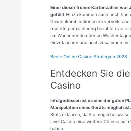
Einer dieser frühen Kartenzähler war
gefüllt.
Hinzu kommen auch noch hochs
Gewinnkombinationen zu vervollständi
roulette per rechnung bezahlen viele a
am Wochenende oder an Wochentagen s
einzutauchen und auch zusammen mit 
Beste Online Casino Strategien 2023
Entdecken Sie die
Casino
Infolgedessen ist es eine der guten 
Manipulation eines Geräts möglich ist
Slots erfahren, da Sie möglicherweise
Live-Casino eine weitere Chance auf d
haben.